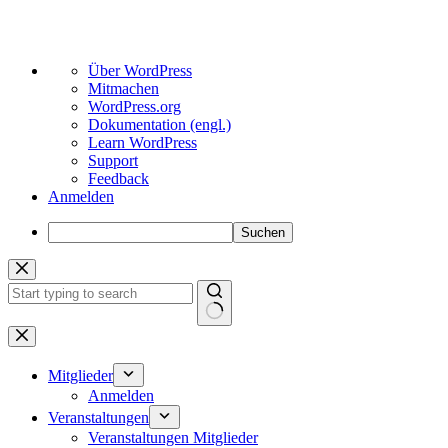
Über
Über WordPress
WordPress
Mitmachen
WordPress.org
Dokumentation (engl.)
Learn WordPress
Support
Feedback
Anmelden
Suchen
Zum
Inhalt
springen
Keine
Ergebnisse
Mitglieder
Anmelden
Veranstaltungen
Veranstaltungen Mitglieder