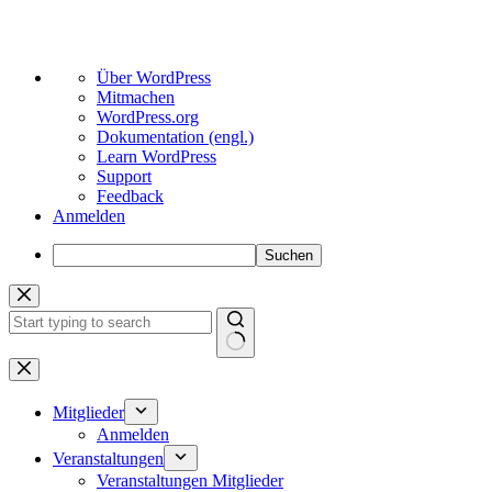
Über
Über WordPress
WordPress
Mitmachen
WordPress.org
Dokumentation (engl.)
Learn WordPress
Support
Feedback
Anmelden
Suchen
Zum
Inhalt
springen
Keine
Ergebnisse
Mitglieder
Anmelden
Veranstaltungen
Veranstaltungen Mitglieder