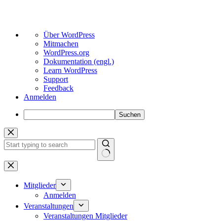
Über
Über WordPress
WordPress
Mitmachen
WordPress.org
Dokumentation (engl.)
Learn WordPress
Support
Feedback
Anmelden
Suchen
Zum
Inhalt
springen
Keine
Ergebnisse
Mitglieder
Anmelden
Veranstaltungen
Veranstaltungen Mitglieder