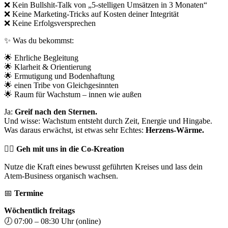
❌
Kein Bullshit-Talk von „5-stelligen Umsätzen in 3 Monaten“
❌
Keine Marketing-Tricks auf Kosten deiner Integrität
❌
Keine Erfolgsversprechen
✨
Was du bekommst:
🌟
Ehrliche Begleitung
🌟
Klarheit & Orientierung
🌟
Ermutigung und Bodenhaftung
🌟
einen Tribe von Gleichgesinnten
🌟
Raum für Wachstum – innen wie außen
Ja:
Greif nach den Sternen.
Und wisse: Wachstum entsteht durch Zeit, Energie und Hingabe.
Was daraus erwächst, ist etwas sehr Echtes:
Herzens-Wärme.
❤️‍🔥 Geh mit uns in die Co-Kreation
Nutze die Kraft eines bewusst geführten Kreises und lass dein
Atem-Business organisch wachsen.
📅
Termine
Wöchentlich freitags
🕖
07:00 – 08:30 Uhr (online)