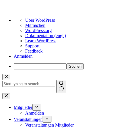
Über
Über WordPress
WordPress
Mitmachen
WordPress.org
Dokumentation (engl.)
Learn WordPress
Support
Feedback
Anmelden
Suchen
Zum
Inhalt
springen
Keine
Ergebnisse
Mitglieder
Anmelden
Veranstaltungen
Veranstaltungen Mitglieder