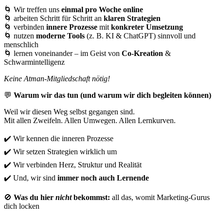
🌀
Wir treffen uns
einmal pro Woche online
🌀
arbeiten Schritt für Schritt an
klaren Strategien
🌀
verbinden
innere Prozesse
mit
konkreter Umsetzung
🌀
nutzen
moderne Tools
(z. B. KI & ChatGPT) sinnvoll und
menschlich
🌀
lernen voneinander – im Geist von
Co-Kreation
&
Schwarmintelligenz
Keine Atman-Mitgliedschaft nötig!
💬
Warum wir das tun (und warum wir dich begleiten können)
Weil wir diesen Weg selbst gegangen sind.
Mit allen Zweifeln. Allen Umwegen. Allen Lernkurven.
✔️
Wir kennen die inneren Prozesse
✔️
Wir setzen Strategien wirklich um
✔️
Wir verbinden Herz, Struktur und Realität
✔️
Und, wir sind
immer noch auch Lernende
🚫
Was du hier
nicht
bekommst:
all das, womit Marketing-Gurus
dich locken