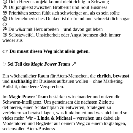
😔
Dein Herzensprojekt kommt nicht richtig in Schwung
😣
Du jonglierst zwischen Brotberuf und Soul-Business
😳
Prioritäten setzen fühlt sich schwieriger an, als es sein sollte
😱
Unternehmerisches Denken ist dir fremd und schreckt dich sogar
ab
💭
Du
willst
mit Herz arbeiten –
und
davon gut leben
😩
Selbstzweifel, Unsicherheit oder Angst bremsen dich immer
wieder aus
👉
Du musst diesen Weg nicht allein gehen.
✨
Sei Teil des
Magic Power Teams
🪄
Ein wöchentlicher Raum für Atem-Menschen, die
ehrlich
,
bewusst
und
nachhaltig
ihr Business aufbauen wollen – ohne Marketing-
Bullshit, ohne leere Versprechen.
Im
Magic Power Team
bestärken wir einander und nutzen die
Schwarm-Intelligenz. Um gemeinsam die nächsten Ziele zu
definieren, einen Schlachtplan zu entwerfen, Strategien zu
verfeinern zu beratschlagen, was funktioniert und was nicht und so
vieles mehr. Wir –
Linda & Michael
– verstehen uns dabei als
Moderatoren und Begleiter auf deinem Weg zu einem tragfähigen,
seelenvollen Atem-Business.