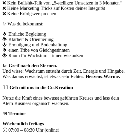
❌
Kein Bullshit-Talk von „5-stelligen Umsätzen in 3 Monaten“
❌
Keine Marketing-Tricks auf Kosten deiner Integrität
❌
Keine Erfolgsversprechen
✨
Was du bekommst:
🌟
Ehrliche Begleitung
🌟
Klarheit & Orientierung
🌟
Ermutigung und Bodenhaftung
🌟
einen Tribe von Gleichgesinnten
🌟
Raum für Wachstum – innen wie außen
Ja:
Greif nach den Sternen.
Und wisse: Wachstum entsteht durch Zeit, Energie und Hingabe.
Was daraus erwächst, ist etwas sehr Echtes:
Herzens-Wärme.
❤️‍🔥 Geh mit uns in die Co-Kreation
Nutze die Kraft eines bewusst geführten Kreises und lass dein
Atem-Business organisch wachsen.
📅
Termine
Wöchentlich freitags
🕖
07:00 – 08:30 Uhr (online)