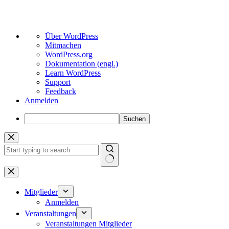
Über
Über WordPress
WordPress
Mitmachen
WordPress.org
Dokumentation (engl.)
Learn WordPress
Support
Feedback
Anmelden
Suchen
Zum
Inhalt
springen
Keine
Ergebnisse
Mitglieder
Anmelden
Veranstaltungen
Veranstaltungen Mitglieder