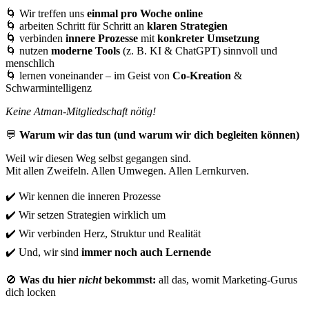
🌀
Wir treffen uns
einmal pro Woche online
🌀
arbeiten Schritt für Schritt an
klaren Strategien
🌀
verbinden
innere Prozesse
mit
konkreter Umsetzung
🌀
nutzen
moderne Tools
(z. B. KI & ChatGPT) sinnvoll und
menschlich
🌀
lernen voneinander – im Geist von
Co-Kreation
&
Schwarmintelligenz
Keine Atman-Mitgliedschaft nötig!
💬
Warum wir das tun (und warum wir dich begleiten können)
Weil wir diesen Weg selbst gegangen sind.
Mit allen Zweifeln. Allen Umwegen. Allen Lernkurven.
✔️
Wir kennen die inneren Prozesse
✔️
Wir setzen Strategien wirklich um
✔️
Wir verbinden Herz, Struktur und Realität
✔️
Und, wir sind
immer noch auch Lernende
🚫
Was du hier
nicht
bekommst:
all das, womit Marketing-Gurus
dich locken