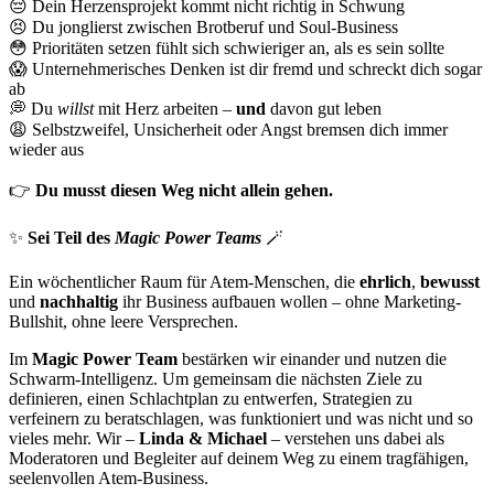
😔
Dein Herzensprojekt kommt nicht richtig in Schwung
😣
Du jonglierst zwischen Brotberuf und Soul-Business
😳
Prioritäten setzen fühlt sich schwieriger an, als es sein sollte
😱
Unternehmerisches Denken ist dir fremd und schreckt dich sogar
ab
💭
Du
willst
mit Herz arbeiten –
und
davon gut leben
😩
Selbstzweifel, Unsicherheit oder Angst bremsen dich immer
wieder aus
👉
Du musst diesen Weg nicht allein gehen.
✨
Sei Teil des
Magic Power Teams
🪄
Ein wöchentlicher Raum für Atem-Menschen, die
ehrlich
,
bewusst
und
nachhaltig
ihr Business aufbauen wollen – ohne Marketing-
Bullshit, ohne leere Versprechen.
Im
Magic Power Team
bestärken wir einander und nutzen die
Schwarm-Intelligenz. Um gemeinsam die nächsten Ziele zu
definieren, einen Schlachtplan zu entwerfen, Strategien zu
verfeinern zu beratschlagen, was funktioniert und was nicht und so
vieles mehr. Wir –
Linda & Michael
– verstehen uns dabei als
Moderatoren und Begleiter auf deinem Weg zu einem tragfähigen,
seelenvollen Atem-Business.