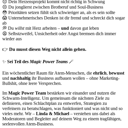
😔
Dein Herzensprojekt kommt nicht richtig in Schwung
😣
Du jonglierst zwischen Brotberuf und Soul-Business
😳
Prioritäten setzen fühlt sich schwieriger an, als es sein sollte
😱
Unternehmerisches Denken ist dir fremd und schreckt dich sogar
ab
💭
Du
willst
mit Herz arbeiten –
und
davon gut leben
😩
Selbstzweifel, Unsicherheit oder Angst bremsen dich immer
wieder aus
👉
Du musst diesen Weg nicht allein gehen.
✨
Sei Teil des
Magic Power Teams
🪄
Ein wöchentlicher Raum für Atem-Menschen, die
ehrlich
,
bewusst
und
nachhaltig
ihr Business aufbauen wollen – ohne Marketing-
Bullshit, ohne leere Versprechen.
Im
Magic Power Team
bestärken wir einander und nutzen die
Schwarm-Intelligenz. Um gemeinsam die nächsten Ziele zu
definieren, einen Schlachtplan zu entwerfen, Strategien zu
verfeinern zu beratschlagen, was funktioniert und was nicht und so
vieles mehr. Wir –
Linda & Michael
– verstehen uns dabei als
Moderatoren und Begleiter auf deinem Weg zu einem tragfähigen,
seelenvollen Atem-Business.