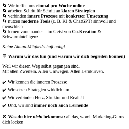
🌀
Wir treffen uns
einmal pro Woche online
🌀
arbeiten Schritt für Schritt an
klaren Strategien
🌀
verbinden
innere Prozesse
mit
konkreter Umsetzung
🌀
nutzen
moderne Tools
(z. B. KI & ChatGPT) sinnvoll und
menschlich
🌀
lernen voneinander – im Geist von
Co-Kreation
&
Schwarmintelligenz
Keine Atman-Mitgliedschaft nötig!
💬
Warum wir das tun (und warum wir dich begleiten können)
Weil wir diesen Weg selbst gegangen sind.
Mit allen Zweifeln. Allen Umwegen. Allen Lernkurven.
✔️
Wir kennen die inneren Prozesse
✔️
Wir setzen Strategien wirklich um
✔️
Wir verbinden Herz, Struktur und Realität
✔️
Und, wir sind
immer noch auch Lernende
🚫
Was du hier
nicht
bekommst:
all das, womit Marketing-Gurus
dich locken