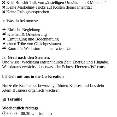
❌
Kein Bullshit-Talk von „5-stelligen Umsätzen in 3 Monaten“
❌
Keine Marketing-Tricks auf Kosten deiner Integrität
❌
Keine Erfolgsversprechen
✨
Was du bekommst:
🌟
Ehrliche Begleitung
🌟
Klarheit & Orientierung
🌟
Ermutigung und Bodenhaftung
🌟
einen Tribe von Gleichgesinnten
🌟
Raum für Wachstum – innen wie außen
Ja:
Greif nach den Sternen.
Und wisse: Wachstum entsteht durch Zeit, Energie und Hingabe.
Was daraus erwächst, ist etwas sehr Echtes:
Herzens-Wärme.
❤️‍🔥 Geh mit uns in die Co-Kreation
Nutze die Kraft eines bewusst geführten Kreises und lass dein
Atem-Business organisch wachsen.
📅
Termine
Wöchentlich freitags
🕖
07:00 – 08:30 Uhr (online)