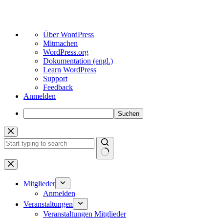
Über
Über WordPress
WordPress
Mitmachen
WordPress.org
Dokumentation (engl.)
Learn WordPress
Support
Feedback
Anmelden
Suchen
Zum
Inhalt
springen
Keine
Ergebnisse
Mitglieder
Anmelden
Veranstaltungen
Veranstaltungen Mitglieder