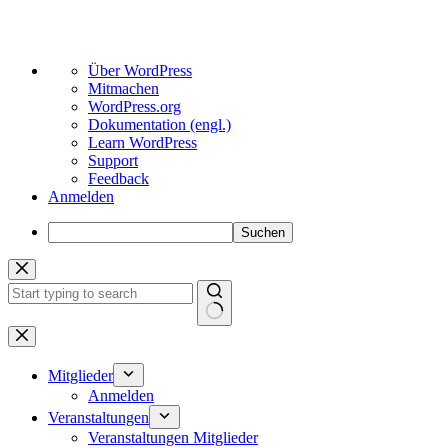
Über
Über WordPress
WordPress
Mitmachen
WordPress.org
Dokumentation (engl.)
Learn WordPress
Support
Feedback
Anmelden
Suchen
Zum
Inhalt
springen
Keine
Ergebnisse
Mitglieder
Anmelden
Veranstaltungen
Veranstaltungen Mitglieder