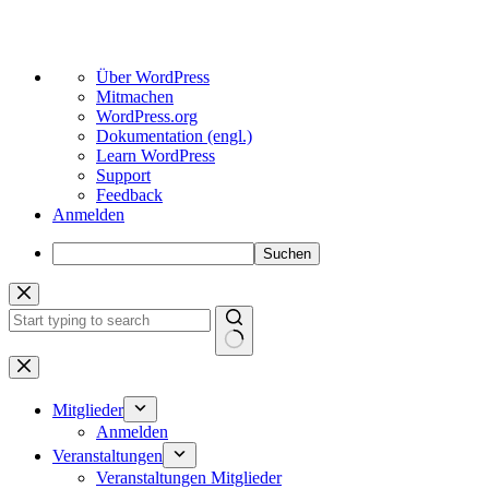
Über
Über WordPress
WordPress
Mitmachen
WordPress.org
Dokumentation (engl.)
Learn WordPress
Support
Feedback
Anmelden
Suchen
Zum
Inhalt
springen
Keine
Ergebnisse
Mitglieder
Anmelden
Veranstaltungen
Veranstaltungen Mitglieder