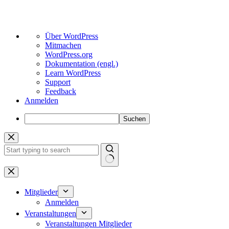
Über
Über WordPress
WordPress
Mitmachen
WordPress.org
Dokumentation (engl.)
Learn WordPress
Support
Feedback
Anmelden
Suchen
Zum
Inhalt
springen
Keine
Ergebnisse
Mitglieder
Anmelden
Veranstaltungen
Veranstaltungen Mitglieder