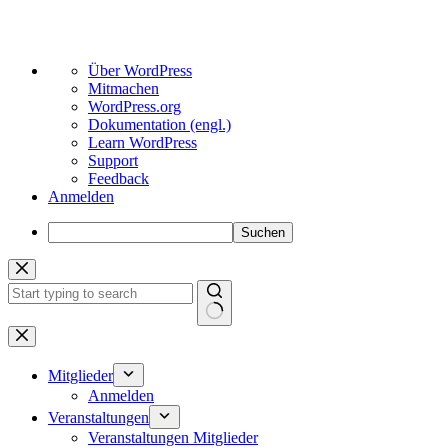
Über
Über WordPress
WordPress
Mitmachen
WordPress.org
Dokumentation (engl.)
Learn WordPress
Support
Feedback
Anmelden
Suchen
Zum
Inhalt
springen
Keine
Ergebnisse
Mitglieder
Anmelden
Veranstaltungen
Veranstaltungen Mitglieder