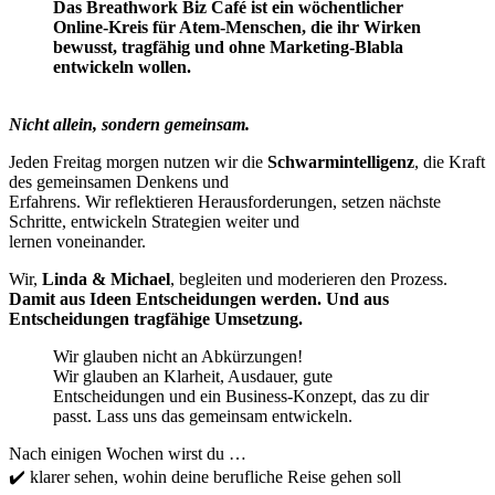
Das Breathwork Biz Café ist ein wöchentlicher
Online-Kreis für Atem-Menschen, die ihr Wirken
bewusst, tragfähig und ohne Marketing-Blabla
entwickeln wollen.
Nicht allein, sondern gemeinsam.
Jeden Freitag morgen
nutzen wir die
Schwarmintelligenz
, die
Kraft
des gemeinsamen Denkens und
Erfahrens. Wir reflektieren Herausforderungen, setzen nächste
Schritte, entwickeln Strategien weiter und
lernen voneinander.
Wir,
Linda & Mi
cha
e
l
,
begleiten und
moderieren
den Prozess.
Damit aus Ideen Entscheidungen werden. Und aus
Entscheidungen
tragfähige Umsetzung.
Wir glauben nicht an Abkürzungen!
Wir glauben an Klarheit, Ausdauer, gute
Entscheidungen und ein Business-Konzept, das zu dir
passt. Lass uns das gemeinsam entwickeln.
Nach einigen Wochen wirst du …
✔️
klarer sehen, wohin
deine
beruflich
e Reise
gehen soll