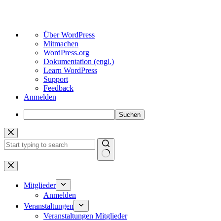
Über
Über WordPress
WordPress
Mitmachen
WordPress.org
Dokumentation (engl.)
Learn WordPress
Support
Feedback
Anmelden
Suchen
Zum
Inhalt
springen
Keine
Ergebnisse
Mitglieder
Anmelden
Veranstaltungen
Veranstaltungen Mitglieder