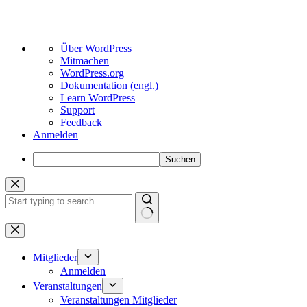
Über
Über WordPress
WordPress
Mitmachen
WordPress.org
Dokumentation (engl.)
Learn WordPress
Support
Feedback
Anmelden
Suchen
Zum
Inhalt
springen
Keine
Ergebnisse
Mitglieder
Anmelden
Veranstaltungen
Veranstaltungen Mitglieder