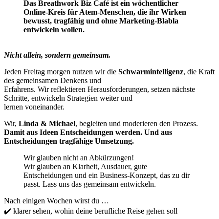
Das Breathwork Biz Café ist ein wöchentlicher
Online-Kreis für Atem-Menschen, die ihr Wirken
bewusst, tragfähig und ohne Marketing-Blabla
entwickeln wollen.
Nicht allein, sondern gemeinsam.
Jeden Freitag morgen
nutzen wir die
Schwarmintelligenz
, die
Kraft
des gemeinsamen Denkens und
Erfahrens. Wir reflektieren Herausforderungen, setzen nächste
Schritte, entwickeln Strategien weiter und
lernen voneinander.
Wir,
Linda & Mi
cha
e
l
,
begleiten und
moderieren
den Prozess.
Damit aus Ideen Entscheidungen werden. Und aus
Entscheidungen
tragfähige Umsetzung.
Wir glauben nicht an Abkürzungen!
Wir glauben an Klarheit, Ausdauer, gute
Entscheidungen und ein Business-Konzept, das zu dir
passt. Lass uns das gemeinsam entwickeln.
Nach einigen Wochen wirst du …
✔️
klarer sehen, wohin
deine
beruflich
e Reise
gehen soll