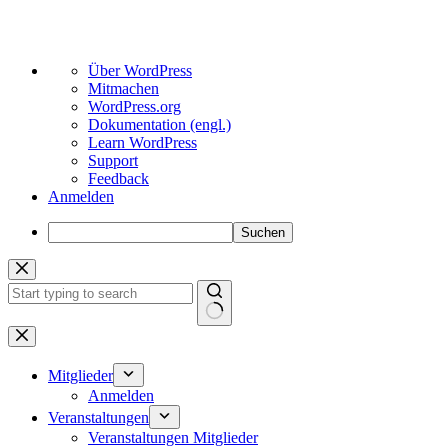
Über
Über WordPress
WordPress
Mitmachen
WordPress.org
Dokumentation (engl.)
Learn WordPress
Support
Feedback
Anmelden
Suchen
Zum
Inhalt
springen
Keine
Ergebnisse
Mitglieder
Anmelden
Veranstaltungen
Veranstaltungen Mitglieder