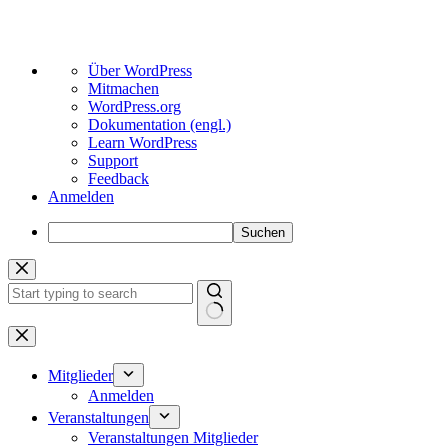
Über
Über WordPress
WordPress
Mitmachen
WordPress.org
Dokumentation (engl.)
Learn WordPress
Support
Feedback
Anmelden
Suchen
Zum
Inhalt
springen
Keine
Ergebnisse
Mitglieder
Anmelden
Veranstaltungen
Veranstaltungen Mitglieder