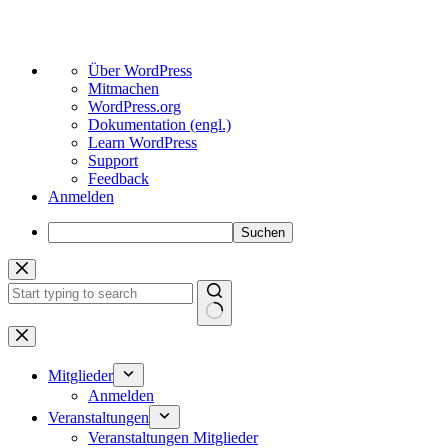
Über
Über WordPress
WordPress
Mitmachen
WordPress.org
Dokumentation (engl.)
Learn WordPress
Support
Feedback
Anmelden
Suchen
Zum
Inhalt
springen
Keine
Ergebnisse
Mitglieder
Anmelden
Veranstaltungen
Veranstaltungen Mitglieder