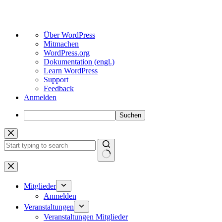
Über
Über WordPress
WordPress
Mitmachen
WordPress.org
Dokumentation (engl.)
Learn WordPress
Support
Feedback
Anmelden
Suchen
Zum
Inhalt
springen
Keine
Ergebnisse
Mitglieder
Anmelden
Veranstaltungen
Veranstaltungen Mitglieder