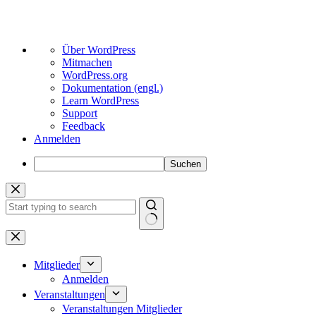
Über
Über WordPress
WordPress
Mitmachen
WordPress.org
Dokumentation (engl.)
Learn WordPress
Support
Feedback
Anmelden
Suchen
Zum
Inhalt
springen
Keine
Ergebnisse
Mitglieder
Anmelden
Veranstaltungen
Veranstaltungen Mitglieder