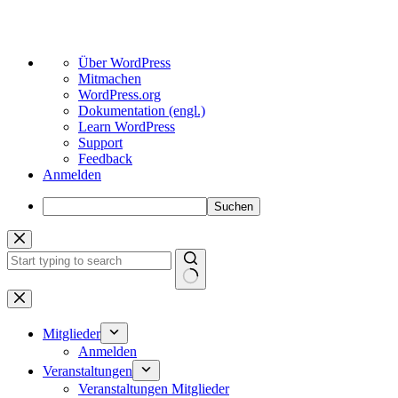
Über
Über WordPress
WordPress
Mitmachen
WordPress.org
Dokumentation (engl.)
Learn WordPress
Support
Feedback
Anmelden
Suchen
Zum
Inhalt
springen
Keine
Ergebnisse
Mitglieder
Anmelden
Veranstaltungen
Veranstaltungen Mitglieder