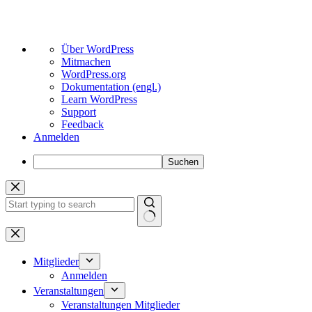
Über
Über WordPress
WordPress
Mitmachen
WordPress.org
Dokumentation (engl.)
Learn WordPress
Support
Feedback
Anmelden
Suchen
Zum
Inhalt
springen
Keine
Ergebnisse
Mitglieder
Anmelden
Veranstaltungen
Veranstaltungen Mitglieder