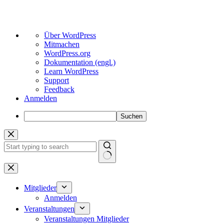
Über
Über WordPress
WordPress
Mitmachen
WordPress.org
Dokumentation (engl.)
Learn WordPress
Support
Feedback
Anmelden
Suchen
Zum
Inhalt
springen
Keine
Ergebnisse
Mitglieder
Anmelden
Veranstaltungen
Veranstaltungen Mitglieder