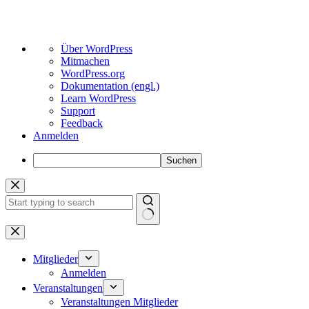
Über
Über WordPress
WordPress
Mitmachen
WordPress.org
Dokumentation (engl.)
Learn WordPress
Support
Feedback
Anmelden
Suchen
Zum
Inhalt
springen
Keine
Ergebnisse
Mitglieder
Anmelden
Veranstaltungen
Veranstaltungen Mitglieder