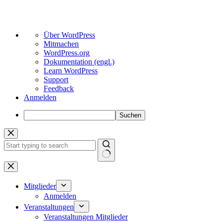
Über
Über WordPress
WordPress
Mitmachen
WordPress.org
Dokumentation (engl.)
Learn WordPress
Support
Feedback
Anmelden
Suchen
Zum
Inhalt
springen
Keine
Ergebnisse
Mitglieder
Anmelden
Veranstaltungen
Veranstaltungen Mitglieder