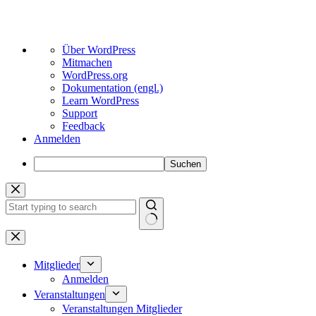
Über
Über WordPress
WordPress
Mitmachen
WordPress.org
Dokumentation (engl.)
Learn WordPress
Support
Feedback
Anmelden
Suchen
Zum
Inhalt
springen
Keine
Ergebnisse
Mitglieder
Anmelden
Veranstaltungen
Veranstaltungen Mitglieder