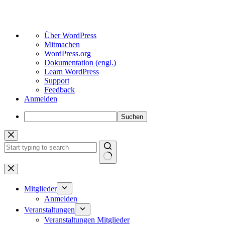
Über
Über WordPress
WordPress
Mitmachen
WordPress.org
Dokumentation (engl.)
Learn WordPress
Support
Feedback
Anmelden
Suchen
Zum
Inhalt
springen
Keine
Ergebnisse
Mitglieder
Anmelden
Veranstaltungen
Veranstaltungen Mitglieder