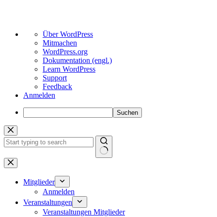
Über
Über WordPress
WordPress
Mitmachen
WordPress.org
Dokumentation (engl.)
Learn WordPress
Support
Feedback
Anmelden
Suchen
Zum
Inhalt
springen
Keine
Ergebnisse
Mitglieder
Anmelden
Veranstaltungen
Veranstaltungen Mitglieder