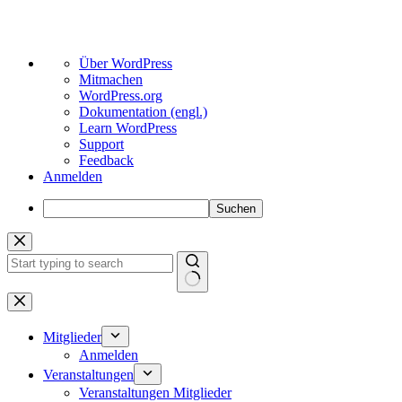
Über
Über WordPress
WordPress
Mitmachen
WordPress.org
Dokumentation (engl.)
Learn WordPress
Support
Feedback
Anmelden
Suchen
Zum
Inhalt
springen
Keine
Ergebnisse
Mitglieder
Anmelden
Veranstaltungen
Veranstaltungen Mitglieder