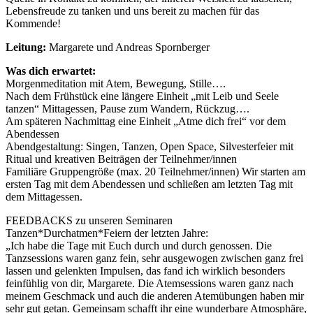
Lebensfreude zu tanken und uns bereit zu machen für das
Kommende!
Leitung:
Margarete und Andreas Spornberger
Was dich erwartet:
Morgenmeditation mit Atem, Bewegung, Stille….
Nach dem Frühstück eine längere Einheit „mit Leib und Seele
tanzen“ Mittagessen, Pause zum Wandern, Rückzug….
Am späteren Nachmittag eine Einheit „Atme dich frei“ vor dem
Abendessen
Abendgestaltung: Singen, Tanzen, Open Space, Silvesterfeier mit
Ritual und kreativen Beiträgen der Teilnehmer/innen
Familiäre Gruppengröße (max. 20 Teilnehmer/innen) Wir starten am
ersten Tag mit dem Abendessen und schließen am letzten Tag mit
dem Mittagessen.
FEEDBACKS zu unseren Seminaren
Tanzen*Durchatmen*Feiern der letzten Jahre:
„Ich habe die Tage mit Euch durch und durch genossen. Die
Tanzsessions waren ganz fein, sehr ausgewogen zwischen ganz frei
lassen und gelenkten Impulsen, das fand ich wirklich besonders
feinfühlig von dir, Margarete. Die Atemsessions waren ganz nach
meinem Geschmack und auch die anderen Atemübungen haben mir
sehr gut getan. Gemeinsam schafft ihr eine wunderbare Atmosphäre,