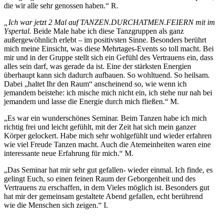
die wir alle sehr genossen haben.“ R.
„Ich war jetzt 2 Mal auf TANZEN.DURCHATMEN.FEIERN mit im
Yspertal.
Beide Male habe ich diese Tanzgruppen als ganz
außergewöhnlich erlebt – im positivsten Sinne. Besonders berührt
mich meine Einsicht, was diese Mehrtages-Events so toll macht. Bei
mir und in der Gruppe stellt sich ein Gefühl des Vertrauens ein, dass
alles sein darf, was gerade da ist. Eine der stärksten Energien
überhaupt kann sich dadurch aufbauen. So wohltuend. So heilsam.
Dabei „haltet Ihr den Raum“ anscheinend so, wie wenn ich
jemandem beistehe: ich mische mich nicht ein, ich stehe nur nah bei
jemandem und lasse die Energie durch mich fließen.“ M.
„Es war ein wunderschönes Seminar. Beim Tanzen habe ich mich
richtig frei und leicht gefühlt, mit der Zeit hat sich mein ganzer
Körper gelockert. Habe mich sehr wohlgefühlt und wieder erfahren
wie viel Freude Tanzen macht. Auch die Atemeinheiten waren eine
interessante neue Erfahrung für mich.“ M.
„Das Seminar hat mir sehr gut gefallen- wieder einmal. Ich finde, es
gelingt Euch, so einen feinen Raum der Geborgenheit und des
Vertrauens zu erschaffen, in dem Vieles möglich ist. Besonders gut
hat mir der gemeinsam gestaltete Abend gefallen, echt berührend
wie die Menschen sich zeigen.“ I.