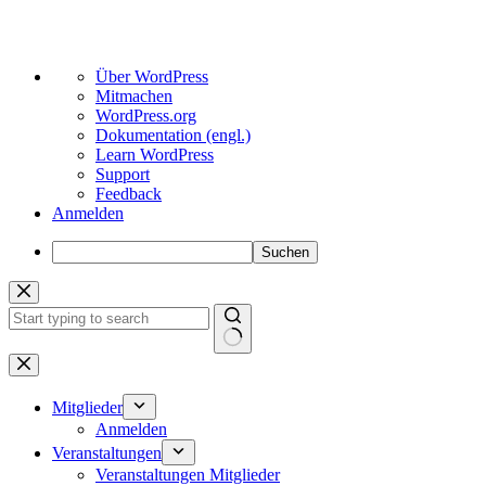
Über
Über WordPress
WordPress
Mitmachen
WordPress.org
Dokumentation (engl.)
Learn WordPress
Support
Feedback
Anmelden
Suchen
Zum
Inhalt
springen
Keine
Ergebnisse
Mitglieder
Anmelden
Veranstaltungen
Veranstaltungen Mitglieder