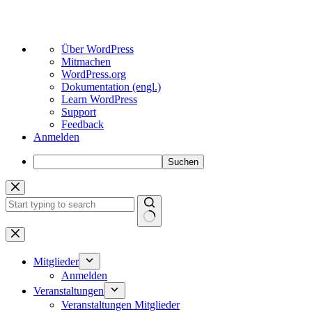
Über
Über WordPress
WordPress
Mitmachen
WordPress.org
Dokumentation (engl.)
Learn WordPress
Support
Feedback
Anmelden
Suchen
Zum
Inhalt
springen
Keine
Ergebnisse
Mitglieder
Anmelden
Veranstaltungen
Veranstaltungen Mitglieder