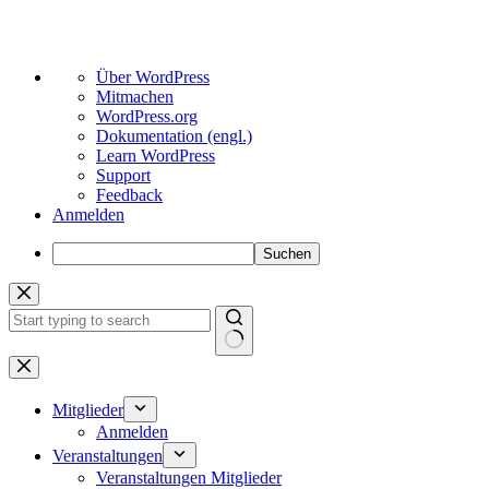
Über
Über WordPress
WordPress
Mitmachen
WordPress.org
Dokumentation (engl.)
Learn WordPress
Support
Feedback
Anmelden
Suchen
Zum
Inhalt
springen
Keine
Ergebnisse
Mitglieder
Anmelden
Veranstaltungen
Veranstaltungen Mitglieder