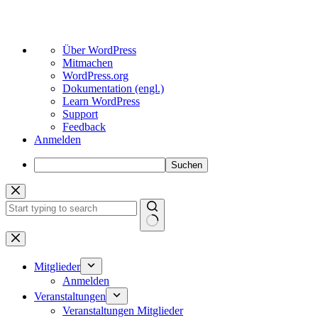
Über
Über WordPress
WordPress
Mitmachen
WordPress.org
Dokumentation (engl.)
Learn WordPress
Support
Feedback
Anmelden
Suchen
Zum
Inhalt
springen
Keine
Ergebnisse
Mitglieder
Anmelden
Veranstaltungen
Veranstaltungen Mitglieder