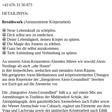
+43 676 33 50 875
DETAILINFOs:
Breathwork
(Atemzentrierte Körperarbeit)
🤩 Neue Lebenskraft zu schöpfen.
🤩 Dich selbst neu zu entdecken.
🤩 Deine Lebendigkeit, deinen Körper zu spüren.
🤩 Die Magie des Atmens zu erleben.
🤩 Ganz bei dir selbst anzukommen.
🤩 Tiefe Anbindung und Verbindung zu spüren.
An unseren Atem-Kennenlern-Abenden führen wir sowohl Atem-
Neulinge als auch „alte Hasen“
in ihre körperlichen, seelischen und mentalen Atem-Räume.
Mit geeigneten Atem-Meditationen und körperorientierten Übungen
aus dem Repertoire der „Integrativen Atem-Gesundheit“ bereiten
wir Euch gut auf die Atemreise vor.
Die „Integrative Atem-Gesundheit“ fußt u.a. auf einem Mix aus
Atemübungen in Tradition der Middendorf-Schule, der
Atempädagogik, dem ganzheitlichen Atemerleben nach Faller sowie
der Wiener Atemschule von Cubasch, ergänzt um Elemente aus dem
Yoga und Lachyoga sowie der tantrischen Körperarbeit nach Edith