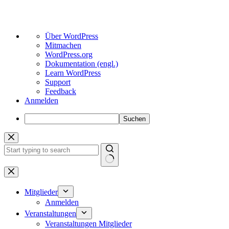
Über
Über WordPress
WordPress
Mitmachen
WordPress.org
Dokumentation (engl.)
Learn WordPress
Support
Feedback
Anmelden
Suchen
Zum
Inhalt
springen
Keine
Ergebnisse
Mitglieder
Anmelden
Veranstaltungen
Veranstaltungen Mitglieder