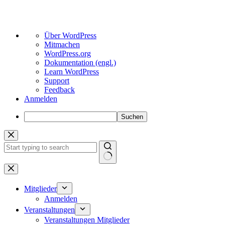
Über
Über WordPress
WordPress
Mitmachen
WordPress.org
Dokumentation (engl.)
Learn WordPress
Support
Feedback
Anmelden
Suchen
Zum
Inhalt
springen
Keine
Ergebnisse
Mitglieder
Anmelden
Veranstaltungen
Veranstaltungen Mitglieder