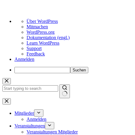
Über
Über WordPress
WordPress
Mitmachen
WordPress.org
Dokumentation (engl.)
Learn WordPress
Support
Feedback
Anmelden
Suchen
Zum
Inhalt
springen
Keine
Ergebnisse
Mitglieder
Anmelden
Veranstaltungen
Veranstaltungen Mitglieder