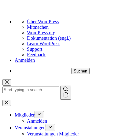
Über
Über WordPress
WordPress
Mitmachen
WordPress.org
Dokumentation (engl.)
Learn WordPress
Support
Feedback
Anmelden
Suchen
Zum
Inhalt
springen
Keine
Ergebnisse
Mitglieder
Anmelden
Veranstaltungen
Veranstaltungen Mitglieder