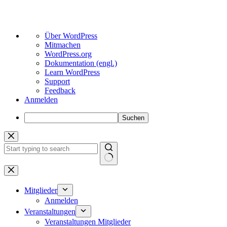
Über
Über WordPress
WordPress
Mitmachen
WordPress.org
Dokumentation (engl.)
Learn WordPress
Support
Feedback
Anmelden
Suchen
Zum
Inhalt
springen
Keine
Ergebnisse
Mitglieder
Anmelden
Veranstaltungen
Veranstaltungen Mitglieder