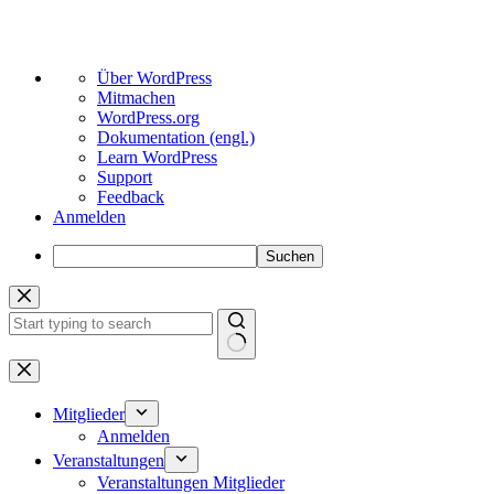
Über
Über WordPress
WordPress
Mitmachen
WordPress.org
Dokumentation (engl.)
Learn WordPress
Support
Feedback
Anmelden
Suchen
Zum
Inhalt
springen
Keine
Ergebnisse
Mitglieder
Anmelden
Veranstaltungen
Veranstaltungen Mitglieder