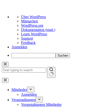
Über
Über WordPress
WordPress
Mitmachen
WordPress.org
Dokumentation (engl.)
Learn WordPress
Support
Feedback
Anmelden
Suchen
Zum
Inhalt
springen
Keine
Ergebnisse
Mitglieder
Anmelden
Veranstaltungen
Veranstaltungen Mitglieder