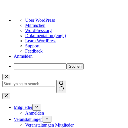
Über
Über WordPress
WordPress
Mitmachen
WordPress.org
Dokumentation (engl.)
Learn WordPress
Support
Feedback
Anmelden
Suchen
Zum
Inhalt
springen
Keine
Ergebnisse
Mitglieder
Anmelden
Veranstaltungen
Veranstaltungen Mitglieder