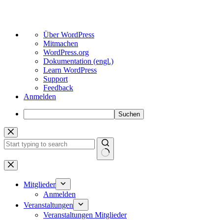
Über
Über WordPress
WordPress
Mitmachen
WordPress.org
Dokumentation (engl.)
Learn WordPress
Support
Feedback
Anmelden
Suchen
Zum
Inhalt
springen
Keine
Ergebnisse
Mitglieder
Anmelden
Veranstaltungen
Veranstaltungen Mitglieder