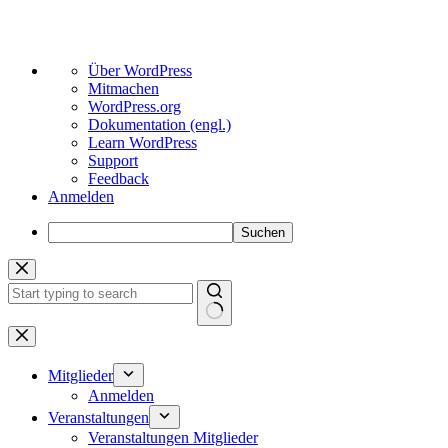
Über
Über WordPress
WordPress
Mitmachen
WordPress.org
Dokumentation (engl.)
Learn WordPress
Support
Feedback
Anmelden
Suchen
Zum
Inhalt
springen
Keine
Ergebnisse
Mitglieder
Anmelden
Veranstaltungen
Veranstaltungen Mitglieder