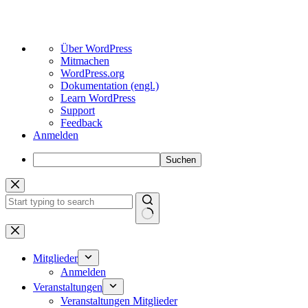
Über
Über WordPress
WordPress
Mitmachen
WordPress.org
Dokumentation (engl.)
Learn WordPress
Support
Feedback
Anmelden
Suchen
Zum
Inhalt
springen
Keine
Ergebnisse
Mitglieder
Anmelden
Veranstaltungen
Veranstaltungen Mitglieder