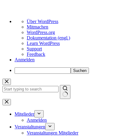
Über
Über WordPress
WordPress
Mitmachen
WordPress.org
Dokumentation (engl.)
Learn WordPress
Support
Feedback
Anmelden
Suchen
Zum
Inhalt
springen
Keine
Ergebnisse
Mitglieder
Anmelden
Veranstaltungen
Veranstaltungen Mitglieder