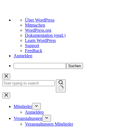
Über
Über WordPress
WordPress
Mitmachen
WordPress.org
Dokumentation (engl.)
Learn WordPress
Support
Feedback
Anmelden
Suchen
Zum
Inhalt
springen
Keine
Ergebnisse
Mitglieder
Anmelden
Veranstaltungen
Veranstaltungen Mitglieder