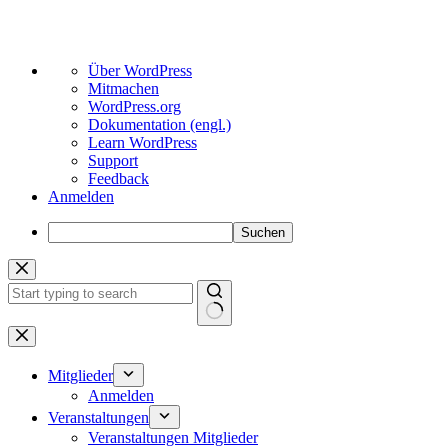
Über
Über WordPress
WordPress
Mitmachen
WordPress.org
Dokumentation (engl.)
Learn WordPress
Support
Feedback
Anmelden
Suchen
Zum
Inhalt
springen
Keine
Ergebnisse
Mitglieder
Anmelden
Veranstaltungen
Veranstaltungen Mitglieder