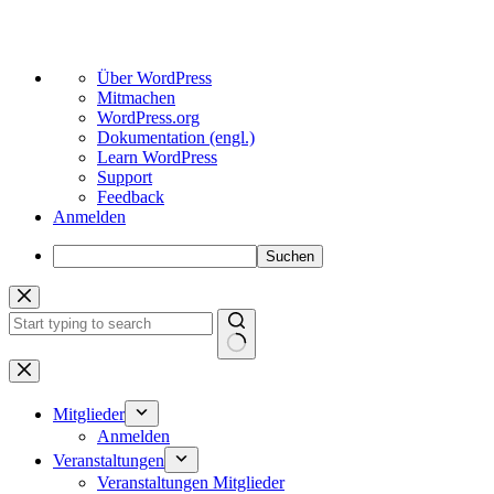
Über
Über WordPress
WordPress
Mitmachen
WordPress.org
Dokumentation (engl.)
Learn WordPress
Support
Feedback
Anmelden
Suchen
Zum
Inhalt
springen
Keine
Ergebnisse
Mitglieder
Anmelden
Veranstaltungen
Veranstaltungen Mitglieder