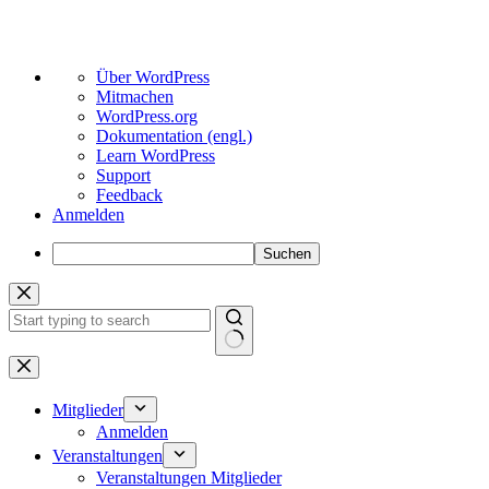
Über
Über WordPress
WordPress
Mitmachen
WordPress.org
Dokumentation (engl.)
Learn WordPress
Support
Feedback
Anmelden
Suchen
Zum
Inhalt
springen
Keine
Ergebnisse
Mitglieder
Anmelden
Veranstaltungen
Veranstaltungen Mitglieder