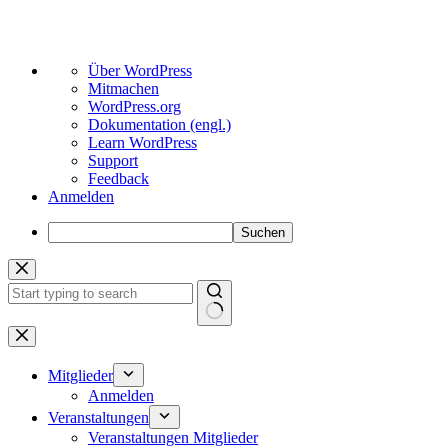
Über
Über WordPress
WordPress
Mitmachen
WordPress.org
Dokumentation (engl.)
Learn WordPress
Support
Feedback
Anmelden
Suchen
Zum
Inhalt
springen
Keine
Ergebnisse
Mitglieder
Anmelden
Veranstaltungen
Veranstaltungen Mitglieder