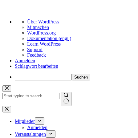
Über
Über WordPress
WordPress
Mitmachen
WordPress.org
Dokumentation (engl.)
Learn WordPress
Support
Feedback
Anmelden
Schlagwort bearbeiten
Suchen
Zum
Inhalt
springen
Keine
Ergebnisse
Mitglieder
Anmelden
Veranstaltungen