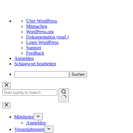
Über
Über WordPress
WordPress
Mitmachen
WordPress.org
Dokumentation (engl.)
Learn WordPress
Support
Feedback
Anmelden
Schlagwort bearbeiten
Suchen
Zum
Inhalt
springen
Keine
Ergebnisse
Mitglieder
Anmelden
Veranstaltungen