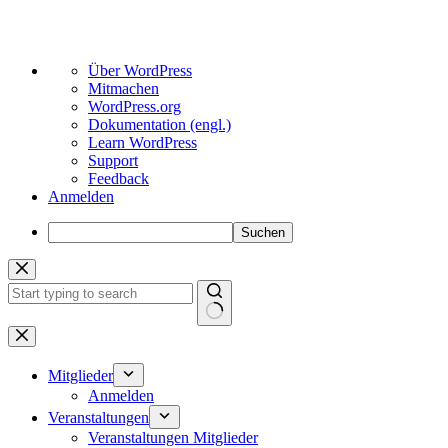
Über
Über WordPress
WordPress
Mitmachen
WordPress.org
Dokumentation (engl.)
Learn WordPress
Support
Feedback
Anmelden
Suchen
Zum
Inhalt
springen
Keine
Ergebnisse
Mitglieder
Anmelden
Veranstaltungen
Veranstaltungen Mitglieder